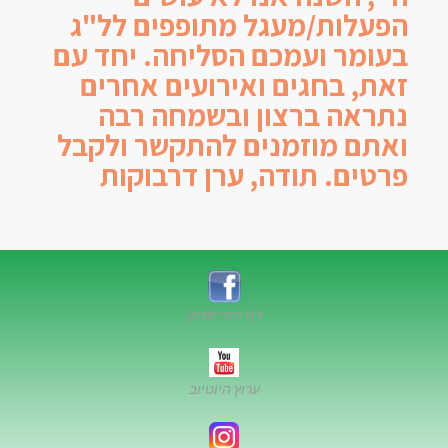
הפעלות/מעגל מתופפים לל"ג
בעומר ועמכם הסליחה. יחד עם
זאת, בחגים ואירועים אחרים
נתראה ברצון ובשמחה רבה
ואתם מוזמנים להתקשר ולקבל
פרטים. תודה, ערן דרבוקות
דף הפייסבוק
ערוץ היוטיוב